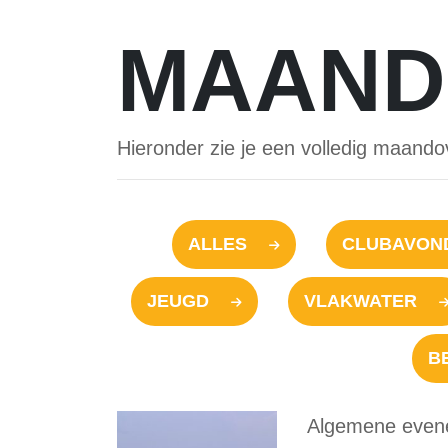
MAAND
Hieronder zie je een volledig maando
ALLES
CLUBAVOND
JEUGD
VLAKWATER
B
Algemene even