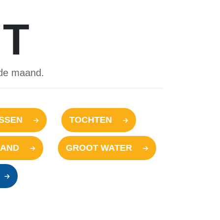
HT
nde maand.
USSEN
TOCHTEN
AND
GROOT WATER