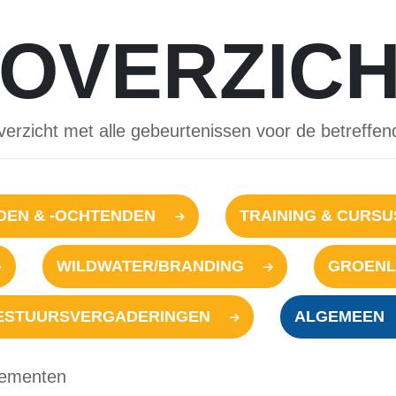
OVERZIC
verzicht met alle gebeurtenissen voor de betreffe
EN & -OCHTENDEN
TRAINING & CURS
WILDWATER/BRANDING
GROENL
ESTUURSVERGADERINGEN
ALGEMEEN
ementen