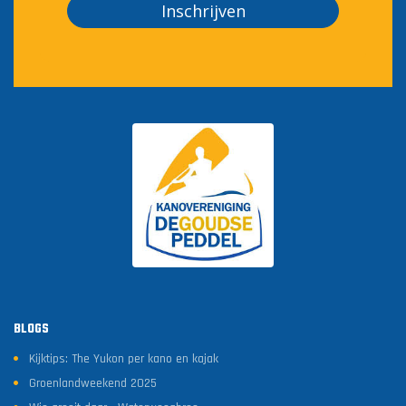
Inschrijven
BLOGS
Kijktips: The Yukon per kano en kajak
Groenlandweekend 2025