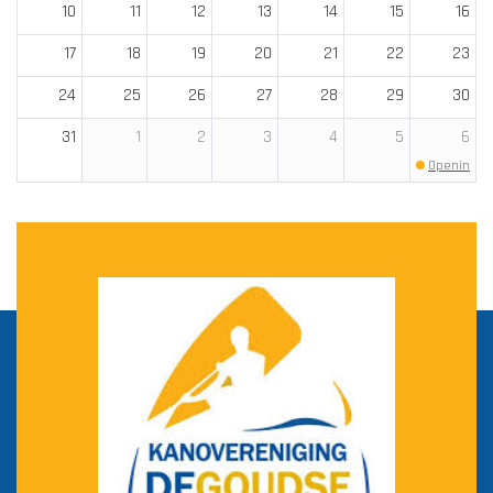
10
11
12
13
14
15
16
17
18
19
20
21
22
23
24
25
26
27
28
29
30
31
1
2
3
4
5
6
Openingsto