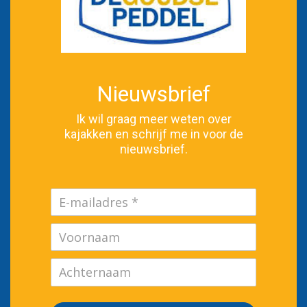
Nieuwsbrief
Ik wil graag meer weten over
kajakken en schrijf me in voor de
nieuwsbrief.