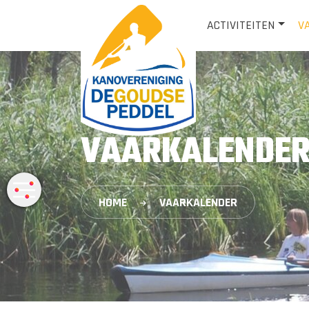
ACTIVITEITEN
V
VAARKALENDER 
HOME
VAARKALENDER