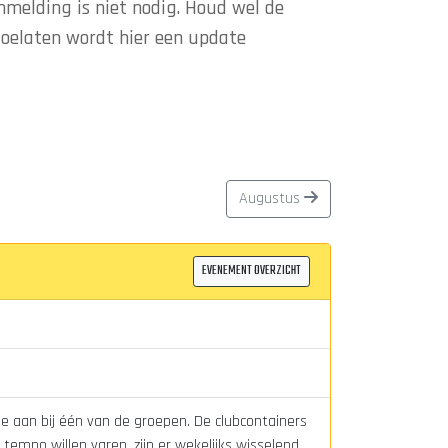
nmelding is niet nodig. Houd wel de
toelaten wordt hier een update
Augustus
EVENEMENT OVERZICHT
je aan bij één van de groepen. De clubcontainers
tempo willen varen, zijn er wekelijks wisselend