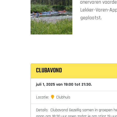
onervaren vaarder
Lekker-Varen-App
geplaatst.
CLUBAVOND
juli 1, 2025 van 19:00 tot 21:30.
Locatie:
Clubhuis
Details: Clubavond Gezellig samen in groepen het
gaan om 18:30 uur open zodat je om stipt 19 uur 