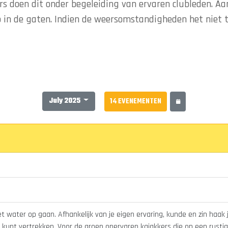
s doen dit onder begeleiding van ervaren clubleden. Aa
 in de gaten. Indien de weersomstandigheden het niet 
July 2025
14 EVENEMENTEN
 water op gaan. Afhankelijk van je eigen ervaring, kunde en zin haak 
kunt vertrekken. Voor de groep onervaren kajakkers die op een rustig 