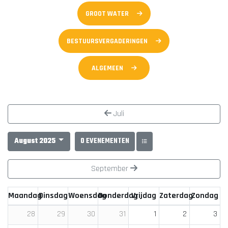
GROOT WATER
BESTUURSVERGADERINGEN
ALGEMEEN
Juli
August 2025
0 EVENEMENTEN
September
Maandag
Dinsdag
Woensdag
Donderdag
Vrijdag
Zaterdag
Zondag
1
2
3
28
29
30
31