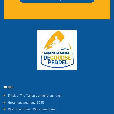
BLOGS
Kijktips: The Yukon per kano en kajak
Groenlandweekend 2025
Wie groeit daar - Waterweegbree