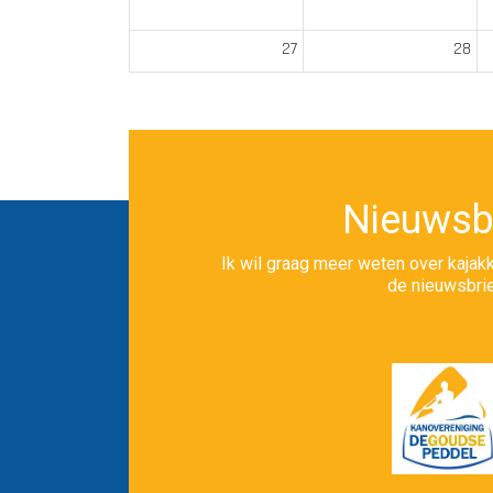
27
28
Nieuwsb
Ik wil graag meer weten over kajakk
de nieuwsbrie