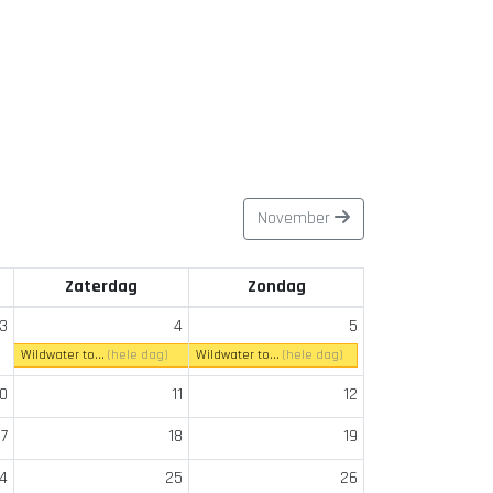
November
Zaterdag
Zondag
3
4
5
Wildwater to...
(hele dag)
Wildwater to...
(hele dag)
10
11
12
17
18
19
4
25
26