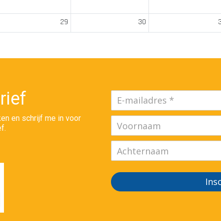
29
30
rief
en en schrijf me in voor
f.
Ins