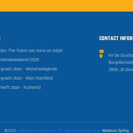
S
CONTACT INFOR
tips: The Yukon per kano en kajak
KV De Gouds
enlandweekend 2025
Burgvlietkad
 groeit daar - Waterweegbree
2805 JD Gou
groeit daar - Klein hoefblad
 leeft daar - Kuifeend
©2026,
Website ontwikkeld en SEO geoptimaliseerd door
Webburo Spring