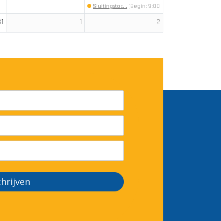
Sluitingstoc...
(Begin: 9:00)
31
1
2
chrijven