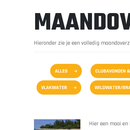
MAANDOV
Hieronder zie je een volledig maandover
ALLES
CLUBAVONDEN &
VLAKWATER
WILDWATER/BR
Hier een mooi en 