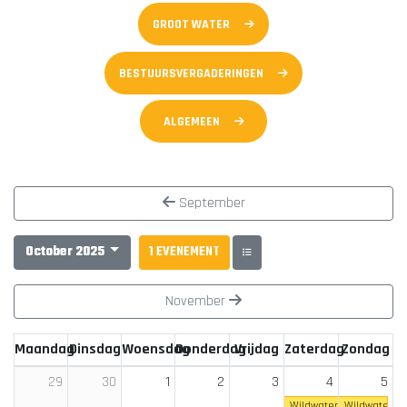
GROOT WATER
BESTUURSVERGADERINGEN
ALGEMEEN
September
October 2025
1 EVENEMENT
November
Maandag
Dinsdag
Woensdag
Donderdag
Vrijdag
Zaterdag
Zondag
1
2
3
4
5
29
30
Wildwater to...
Wildwater to.
(hele dag