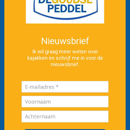
Nieuwsbrief
Ik wil graag meer weten over
kajakken en schrijf me in voor de
nieuwsbrief.