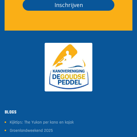
Inschrijven
BLOGS
Kijktips: The Yukon per kano en kajak
Groenlandweekend 2025