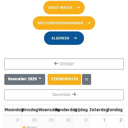
GROOT WATER
BESTUURSVERGADERINGEN
ALGEMEEN
Oktober
November 2025
2 EVENEMENTEN
December
Maandag
Dinsdag
Woensdag
Donderdag
Vrijdag
Zaterdag
Zondag
1
2
27
28
29
30
31
Oktoberfest
(Begin: 19:30)