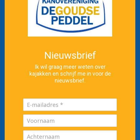
Nieuwsbrief
Ik wil graag meer weten over
kajakken en schrijf me in voor de
nieuwsbrief.