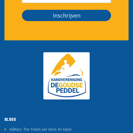
Inschrijven
BLOGS
Kijktips: The Yukon per kano en kajak