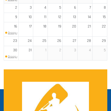
2
3
4
5
6
7
8
9
10
11
12
13
14
15
16
17
18
19
20
21
22
Droog rollen
(Begin: 18:30)
23
24
25
26
27
28
29
30
31
1
2
3
4
5
Droog rollen
(Begin: 18:30)