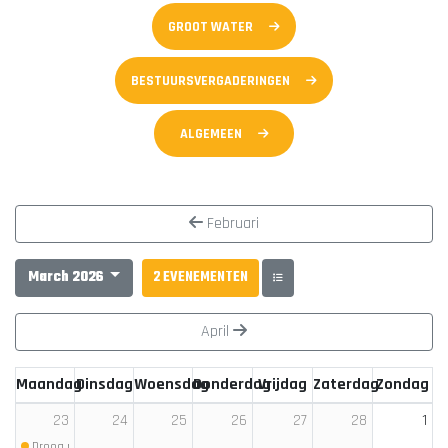
GROOT WATER
BESTUURSVERGADERINGEN
ALGEMEEN
Februari
March 2026
2 EVENEMENTEN
April
Maandag
Dinsdag
Woensdag
Donderdag
Vrijdag
Zaterdag
Zondag
1
23
24
25
26
27
28
Droog rollen
(Begin: 18:30)