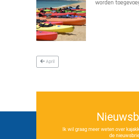
worden toegevoe
April
Nieuwsb
Ik wil graag meer weten over kajakk
de nieuwsbrie