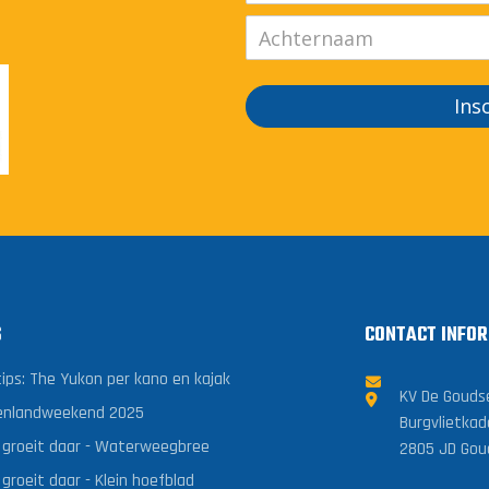
Ins
S
CONTACT INFOR
tips: The Yukon per kano en kajak
KV De Gouds
enlandweekend 2025
Burgvlietkad
 groeit daar - Waterweegbree
2805 JD Gou
groeit daar - Klein hoefblad