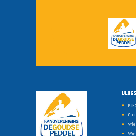
BLOG
Kijk
Gro
Wie
Wie 