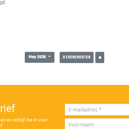
gd.
May 2026
0 EVENEMENTEN
rief
en en schrijf me in voor
f.