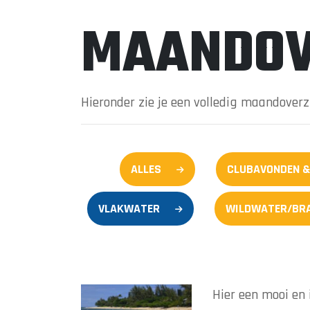
MAANDOV
Hieronder zie je een volledig maandover
ALLES
CLUBAVONDEN &
VLAKWATER
WILDWATER/BR
Hier een mooi en 