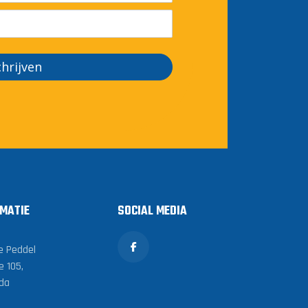
chrijven
MATIE
SOCIAL MEDIA
e Peddel
e 105,
da