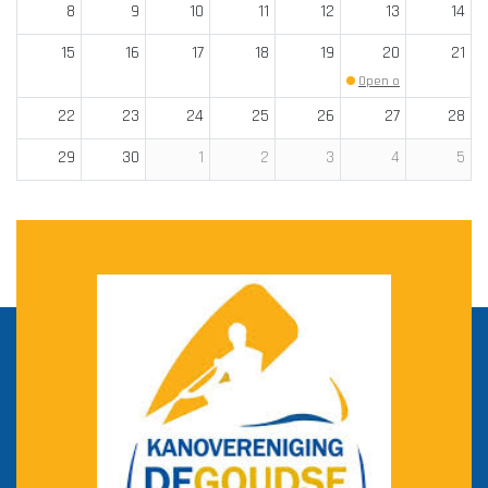
8
9
10
11
12
13
14
15
16
17
18
19
20
21
Open ochtend
(Begin: 
22
23
24
25
26
27
28
29
30
1
2
3
4
5