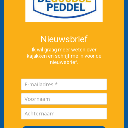
Nieuwsbrief
Ik wil graag meer weten over
kajakken en schrijf me in voor de
nieuwsbrief.