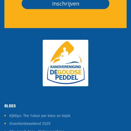
Inschrijven
BLOGS
Kijktips: The Yukon per kano en kajak
Groenlandweekend 2025