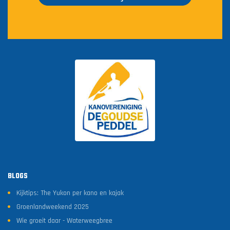
BLOGS
Kijktips: The Yukon per kano en kajak
Groenlandweekend 2025
Wie groeit daar - Waterweegbree