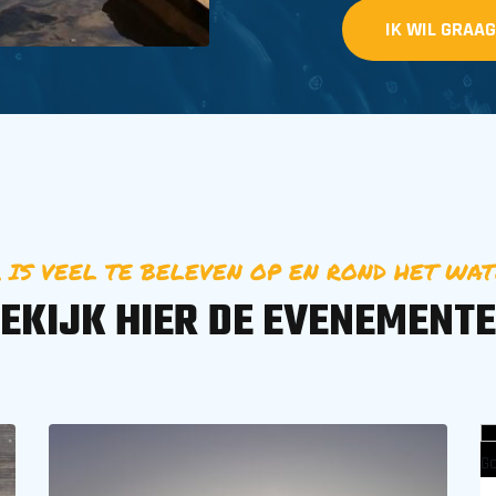
IK WIL GRAA
 IS VEEL TE BELEVEN OP EN ROND HET WA
EKIJK HIER DE EVENEMENT