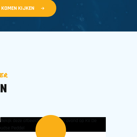
G KOMEN KIJKEN
TER
EN