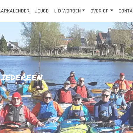
AARKALENDER
JEUGD
LID WORDEN
OVER GP
CONTA
 IEDEREEN
SLUIT A
EEN 
MEER LEZ