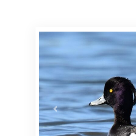
WIE LEEFT DAAR - 
Hallo, herkennen jullie mij? Ik ben Ayth
zoals onze naam al zegt, wij hebben ee
herkenbaar, zwart met witte flanken. Nu
paarse gloed op ons koppie te zien. En
vrouwtjes zijn bruin, met lichte flanke
prachtige gele ogen. Wanneer we vliege
zichtbaar. Groot zijn wij niet, van sna