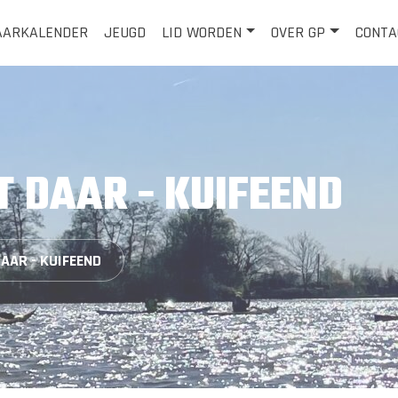
AARKALENDER
JEUGD
LID WORDEN
OVER GP
CONTA
T DAAR - KUIFEEND
DAAR - KUIFEEND