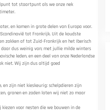
 meter uit elkaar! Een gemiddeld legsel is 8-11
Onze vrouwtjes broeden die in ongeveer 23 tot 28
rs en kunnen meteen met de ouders mee op stap,
e weer zo’n 45-50 dagen verder.
en wij ook op met ons gedrag; wij duiken
je bij elkaar te sprokkelen, als ook om te
nnende dingen.
op het water!
DEEL OP SOCIAL MEDIA