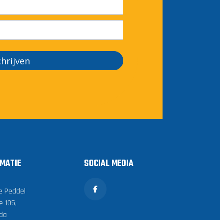
chrijven
MATIE
SOCIAL MEDIA
e Peddel
e 105,
da