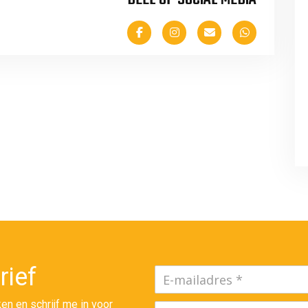
rief
en en schrijf me in voor