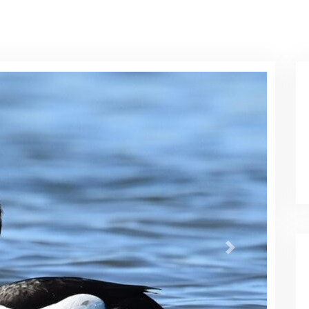
KUIFEEND
ya Fuligula, beter bekend als de kuifeend. En
n kuif! Onze mannetjes zijn heel goed
 ja, zwart.. in de stralende zon is er soms een
 heel soms wat groenig op onze wangen. Onze
n, en hebben een iets kortere kuif. Ook hebben we
n is er op onze vleugels ook een witte band
velpunt tot staartpunt als we onze nek