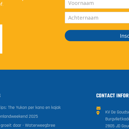
f.
Ins
S
CONTACT INFOR
tips: The Yukon per kano en kajak
KV De Gouds
enlandweekend 2025
Burgvlietkad
 groeit daar - Waterweegbree
2805 JD Gou