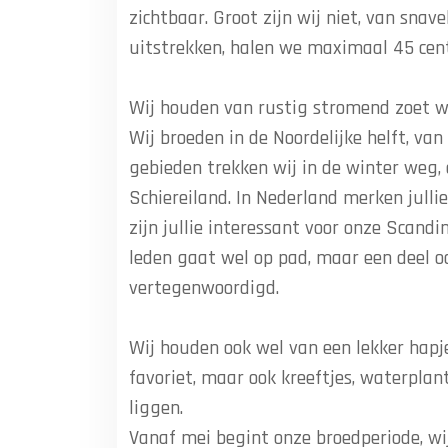
buurt. Onze nesten liggen soms maar 10
eieren in een mooie groengrijze kleur. 
dagen uit. Onze pullen zijn nestvliede
maar voor ze ook kunnen vliegen zijn w
Behalve aan onze herkenbare kleur vall
namelijk heel graag! Zowel om ons maalt
vluchten voor roofdieren of andere spa
Nou, ik ga er weer vandoor. Tot gauw, 
Auteur: Maaike de Werk