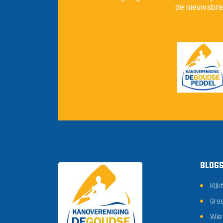
de nieuwsbrie
BLOG
Kijk
Gro
Wie