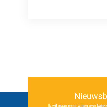
Nieuwsb
Ik wil graag meer weten over kajakk