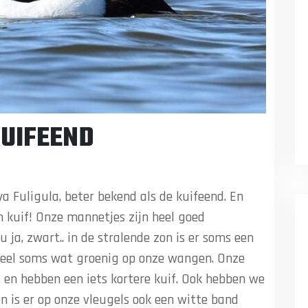
timeter.
ter, en komen in grote delen van Europa voor.
 Scandinavië tot Frankrijk. Uit de koudste
en zakken af tot Zuid-Frankrijk en het Iberisch
e daar dus weinig van; met jullie milde winters
inavische leden, en een deel van onze Nederlandse
 niet. Wij zijn dus altijd goed
 en zijn niet kieskeurig: schelpdieren zijn
ten, granen en zaden laten wij niet zo maar
j kiezen voor nesten die we bouwen in de
 maar soms wel bij onze soortgenoten in de