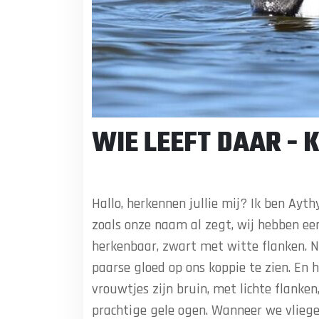
uitstrekken, halen we maximaal 45 cen
Wij houden van rustig stromend zoet wa
Wij broeden in de Noordelijke helft, van
gebieden trekken wij in de winter weg, 
Schiereiland. In Nederland merken julli
zijn jullie interessant voor onze Scand
leden gaat wel op pad, maar een deel ook
vertegenwoordigd.
Wij houden ook wel van een lekker hapje,
favoriet, maar ook kreeftjes, waterplan
liggen.
Vanaf mei begint onze broedperiode, wi
oevervegetatie. Niet in grote groepen,