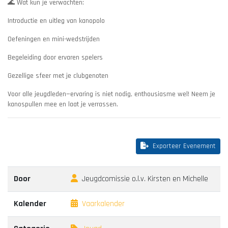
🌊 Wat kun je verwachten:
Introductie en uitleg van kanopolo
Oefeningen en mini-wedstrijden
Begeleiding door ervaren spelers
Gezellige sfeer met je clubgenoten
Voor alle jeugdleden—ervaring is niet nodig, enthousiasme wel! Neem je
kanospullen mee en laat je verrassen.
Exporteer Evenement
Door
Jeugdcomissie o.l.v. Kirsten en Michelle
Kalender
Vaarkalender