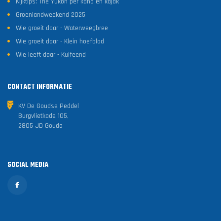
Kijktips: The Yukon per kano en kajak
Groenlandweekend 2025
Wie groeit daar - Waterweegbree
Wie groeit daar - Klein hoefblad
Wie leeft daar - Kuifeend
CONTACT INFORMATIE
KV De Goudse Peddel
Burgvlietkade 105,
2805 JD Gouda
SOCIAL MEDIA