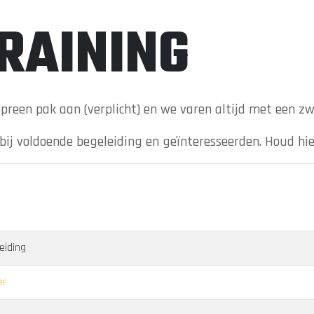
TRAINING
opreen pak aan (verplicht) en we varen altijd met een z
s bij voldoende begeleiding en geïnteresseerden. Houd hi
iding
er