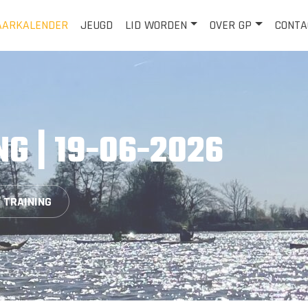
AARKALENDER
JEUGD
LID WORDEN
OVER GP
CONTA
NG | 19-06-2026
- TRAINING