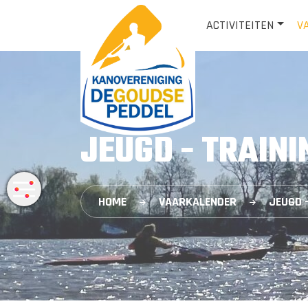
ACTIVITEITEN
V
JEUGD - TRAINI
HOME
VAARKALENDER
JEUGD 