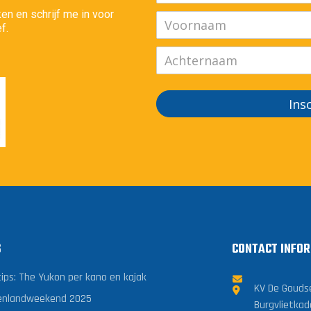
en en schrijf me in voor
f.
Ins
S
CONTACT INFOR
tips: The Yukon per kano en kajak
KV De Gouds
enlandweekend 2025
Burgvlietkad