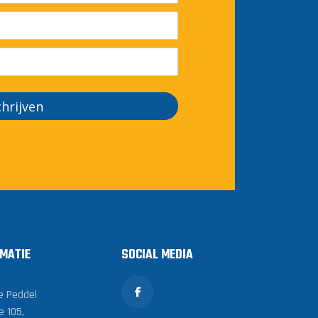
chrijven
MATIE
SOCIAL MEDIA
e Peddel
e 105,