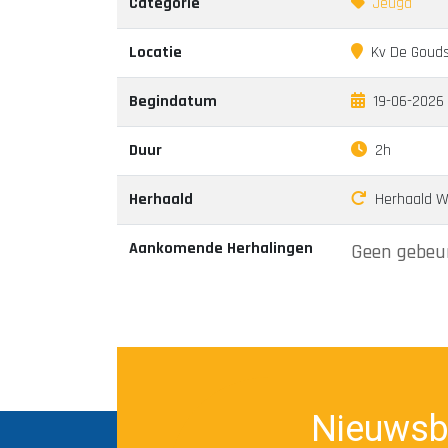
Categorie
Jeugd
Locatie
Kv De Gouds
Begindatum
19-06-2026 
Duur
2h
Herhaald
Herhaald Wek
Aankomende Herhalingen
Geen gebeur
Nieuwsb