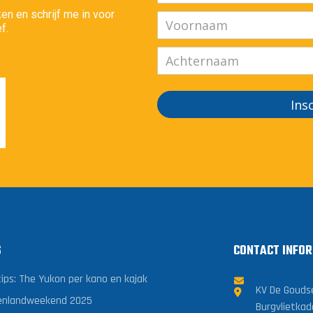
en en schrijf me in voor
f.
Ins
S
CONTACT INFOR
tips: The Yukon per kano en kajak
KV De Gouds
enlandweekend 2025
Burgvlietkad