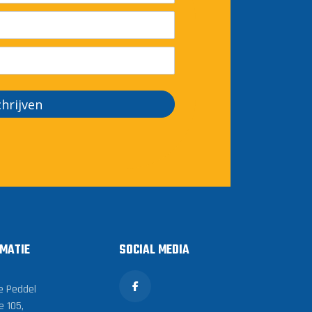
chrijven
MATIE
SOCIAL MEDIA
e Peddel
e 105,