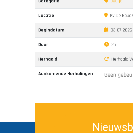
Categorie
Jeugd
Locatie
Kv De Gouds
Begindatum
03-07-2026 
Duur
2h
Herhaald
Herhaald Wek
Aankomende Herhalingen
Geen gebeur
Nieuwsb