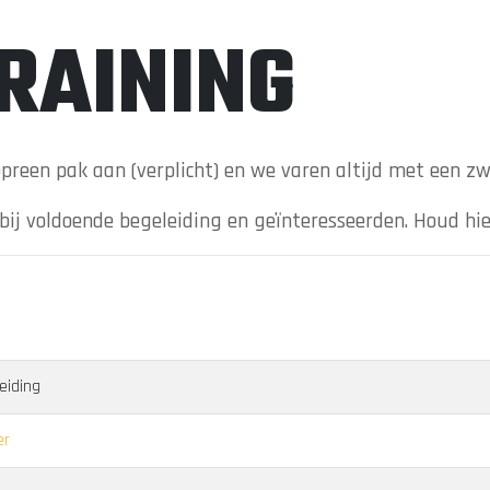
TRAINING
opreen pak aan (verplicht) en we varen altijd met een z
s bij voldoende begeleiding en geïnteresseerden. Houd hi
iding
er