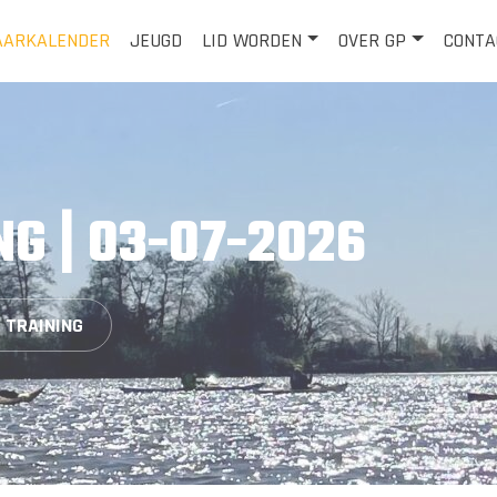
AARKALENDER
JEUGD
LID WORDEN
OVER GP
CONTA
NG | 03-07-2026
- TRAINING