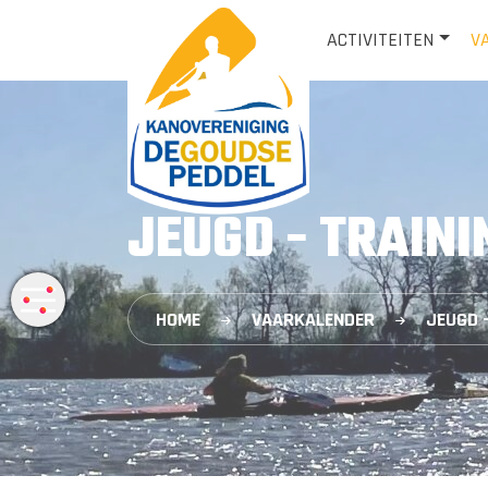
ACTIVITEITEN
V
JEUGD - TRAINI
HOME
VAARKALENDER
JEUGD 