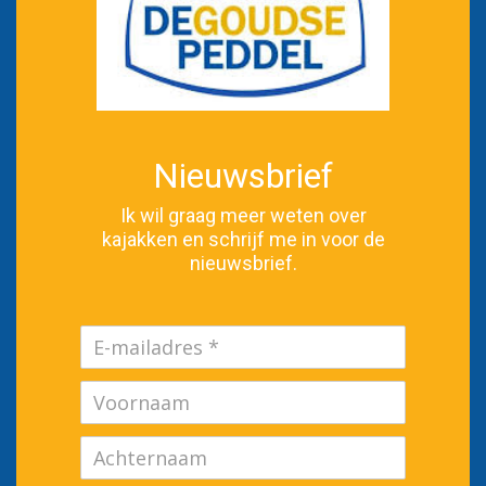
Nieuwsbrief
Ik wil graag meer weten over
kajakken en schrijf me in voor de
nieuwsbrief.