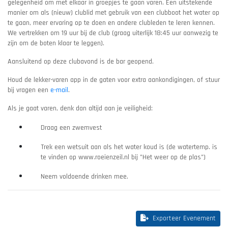
gelegenheid om met elkaar in groepjes te gaan varen. Een uitstekende
manier om als (nieuw) clublid met gebruik van een clubboot het water op
te gaan, meer ervaring op te doen en andere clubleden te leren kennen.
We vertrekken om 19 uur bij de club (graag uiterlijk 18:45 uur aanwezig te
zijn om de boten klaar te leggen).
Aansluitend op deze clubavond is de bar geopend.
Houd de lekker-varen app in de gaten voor extra aankondigingen, of stuur
bij vragen een
e-mail
.
Als je gaat varen, denk dan altijd aan je veiligheid:
Draag een zwemvest
Trek een wetsuit aan als het water koud is (de watertemp. is
te vinden op www.roeienzeil.nl bij "Het weer op de plas")
Neem voldoende drinken mee.
Exporteer Evenement