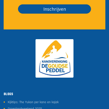
Inschrijven
BLOGS
Kijktips: The Yukon per kano en kajak
Groenlandweekend 2025