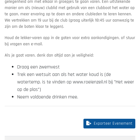
gelegenheid om met elkaar in groepjes te gaan varen. Een uitstekende
manier om als (nieuw) clublid met gebruik van een clubboot het water op
te gaan, meer ervaring op te doen en andere clubleden te leren kennen.
We vertrekken om 19 uur bij de club (graag uiterlijk 18:45 uur aanwezig te
zijn om de boten klaar te leggen).
Houd de lekker-varen app in de gaten voor extra aankondigingen, of stuur
bij vragen een e-mail.
Als je gaat varen, denk dan altijd aan je veiligheid:
Draag een zwemvest
Trek een wetsuit aan als het water koud is (de
watertemp. is te vinden op www.roeienzeil.nl bij "Het weer
op de plas")
Neem voldoende drinken mee.
Exporteer Evenement