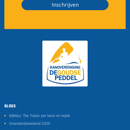
Inschrijven
BLOGS
Kijktips: The Yukon per kano en kajak
Groenlandweekend 2025