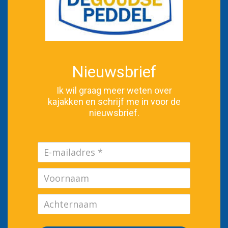
Nieuwsbrief
Ik wil graag meer weten over
kajakken en schrijf me in voor de
nieuwsbrief.