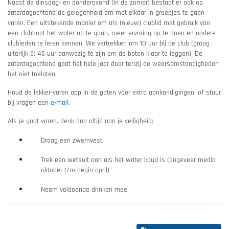
Naast de dinsdag- en donderavond (in de zomer) bestaat er ook op
zaterdagochtend de gelegenheid om met elkaar in groepjes te gaan
varen. Een uitstekende manier om als (nieuw) clublid met gebruik van
een clubboot het water op te gaan, meer ervaring op te doen en andere
clubleden te leren kennen. We vertrekken om 10 uur bij de club (graag
uiterlijk 9: 45 uur aanwezig te zijn om de boten klaar te leggen). De
zaterdagochtend gaat het hele jaar door tenzij de weersomstandigheden
het niet toelaten.
Houd de lekker-varen app in de gaten voor extra aankondigingen, of stuur
bij vragen een
e-mail
.
Als je gaat varen, denk dan altijd aan je veiligheid:
Draag een zwemvest
Trek een wetsuit aan als het water koud is (ongeveer medio
oktober t/m begin april)
Neem voldoende drinken mee