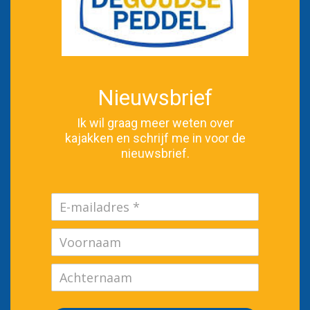
Nieuwsbrief
Ik wil graag meer weten over
kajakken en schrijf me in voor de
nieuwsbrief.