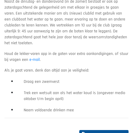
Naast de dinsdag- en donderavond (in de zomer) bestaat er ook op
zaterdagochtend de gelegenheid om met elkaar in groepjes te gaan
varen. Een uitstekende manier om als (nieuw) clublid met gebruik van
een clubboot het water op te gaan, meer ervaring op te doen en andere
clubleden te leren kennen. We vertrekken om 10 uur bij de club (graag
uiterlijk 9: 45 uur aanwezig te zijn om de boten klaar te leggen). De
zaterdagochtend gaat het hele jaar door tenzij de weersomstandigheden
het niet toelaten.
Houd de lekker-varen app in de gaten voor extra aankondigingen, of stuur
bij vragen een
e-mail
.
Als je gaat varen, denk dan altijd aan je veiligheid:
Draag een zwemvest
Trek een wetsuit aan als het water koud is (ongeveer medio
oktober t/m begin april)
Neem voldoende drinken mee