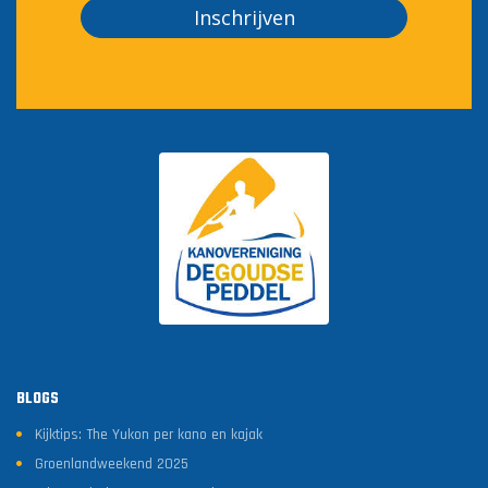
Inschrijven
BLOGS
Kijktips: The Yukon per kano en kajak
Groenlandweekend 2025