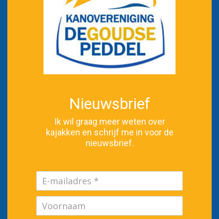
Nieuwsbrief
Ik wil graag meer weten over
kajakken en schrijf me in voor de
nieuwsbrief.