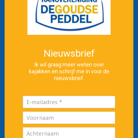
Nieuwsbrief
Ik wil graag meer weten over
kajakken en schrijf me in voor de
nieuwsbrief.