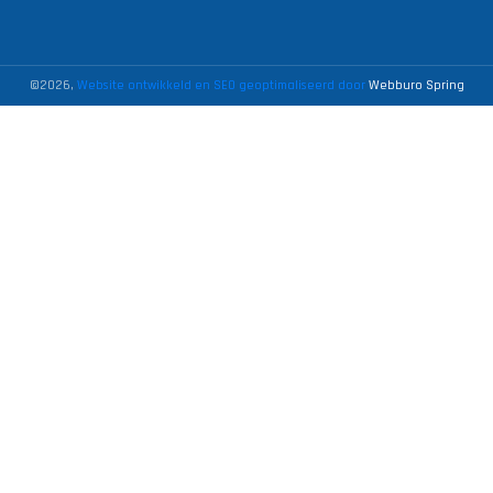
©2026,
Website ontwikkeld en SEO geoptimaliseerd door
Webburo Spring