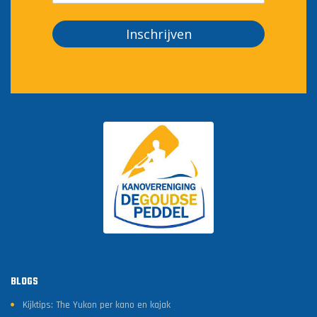
Inschrijven
BLOGS
Kijktips: The Yukon per kano en kajak