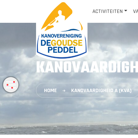
ACTIVITEITEN
V
KANOVAARDIGHE
HOME
KANOVAARDIGHEID A (KVA)