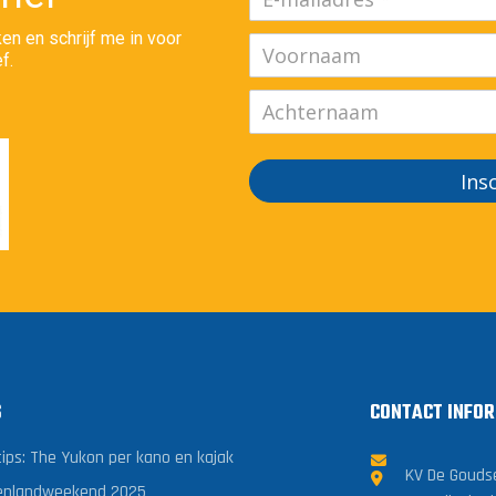
en en schrijf me in voor
f.
Ins
S
CONTACT INFOR
tips: The Yukon per kano en kajak
KV De Gouds
enlandweekend 2025