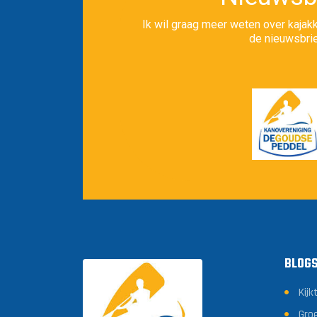
Ik wil graag meer weten over kajakk
de nieuwsbrie
BLOG
Kijk
Gro