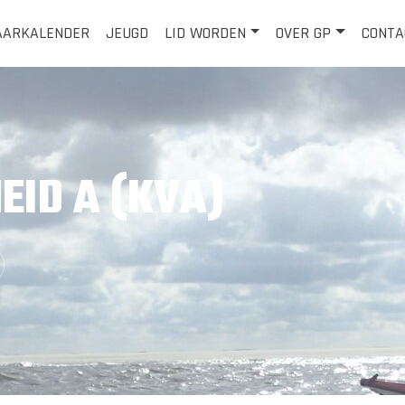
AARKALENDER
JEUGD
LID WORDEN
OVER GP
CONTA
ID A (KVA)