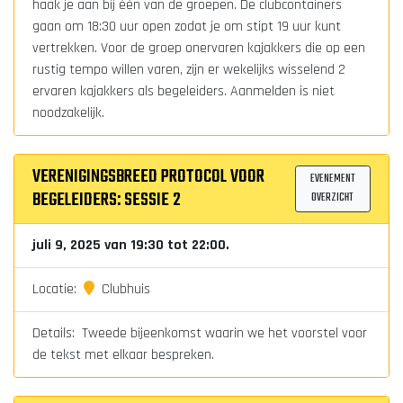
haak je aan bij één van de groepen. De clubcontainers
gaan om 18:30 uur open zodat je om stipt 19 uur kunt
vertrekken. Voor de groep onervaren kajakkers die op een
rustig tempo willen varen, zijn er wekelijks wisselend 2
ervaren kajakkers als begeleiders. Aanmelden is niet
noodzakelijk.
VERENIGINGSBREED PROTOCOL VOOR
EVENEMENT
BEGELEIDERS: SESSIE 2
OVERZICHT
juli 9, 2025 van 19:30 tot 22:00.
Locatie:
Clubhuis
Details: Tweede bijeenkomst waarin we het voorstel voor
de tekst met elkaar bespreken.