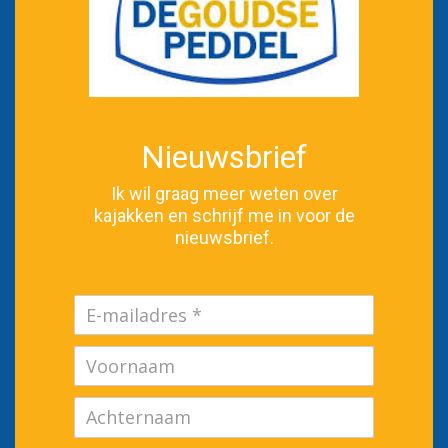
Nieuwsbrief
Ik wil graag meer weten over
kajakken en schrijf me in voor de
nieuwsbrief.