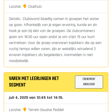
Locatie:
Clubhuis
Details: Clubavond Gezellig samen in groepen het water
op gaan. Afhankelijk van je eigen ervaring, kunde en zin
haak je aan bij één van de groepen. De clubcontainers
gaan om 18:30 uur open zodat je om stipt 19 uur kunt
vertrekken. Voor de groep onervaren kajakkers die op een
rustig tempo willen varen, zijn er wekelijks wisselend 2
ervaren kajakkers als begeleiders. Aanmelden is niet
noodzakelijk.
VAREN MET LEERLINGEN HET
EVENEMENT
SEGMENT
OVERZICHT
juli 4, 2025 van 12:45 tot 14:15.
Locatie:
Terrein Goudse Peddel