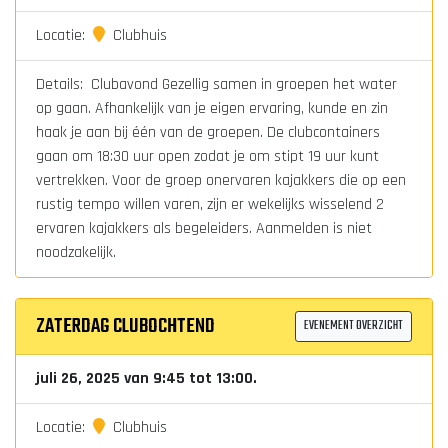
Locatie:
Clubhuis
Details: Clubavond Gezellig samen in groepen het water
op gaan. Afhankelijk van je eigen ervaring, kunde en zin
haak je aan bij één van de groepen. De clubcontainers
gaan om 18:30 uur open zodat je om stipt 19 uur kunt
vertrekken. Voor de groep onervaren kajakkers die op een
rustig tempo willen varen, zijn er wekelijks wisselend 2
ervaren kajakkers als begeleiders. Aanmelden is niet
noodzakelijk.
ZATERDAG CLUBOCHTEND
EVENEMENT OVERZICHT
juli 26, 2025 van 9:45 tot 13:00.
Locatie:
Clubhuis