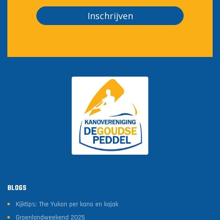
Inschrijven
BLOGS
Kijktips: The Yukon per kano en kajak
Groenlandweekend 2025