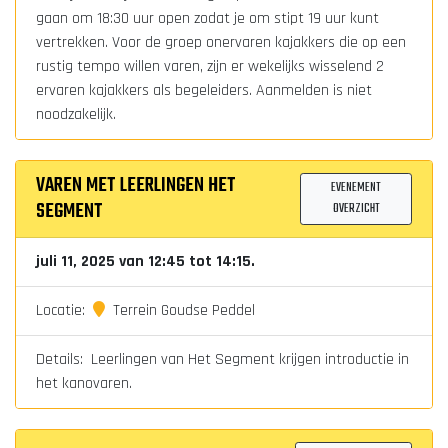
gaan om 18:30 uur open zodat je om stipt 19 uur kunt
vertrekken. Voor de groep onervaren kajakkers die op een
rustig tempo willen varen, zijn er wekelijks wisselend 2
ervaren kajakkers als begeleiders. Aanmelden is niet
noodzakelijk.
VAREN MET LEERLINGEN HET
EVENEMENT
SEGMENT
OVERZICHT
juli 11, 2025 van 12:45 tot 14:15.
Locatie:
Terrein Goudse Peddel
Details: Leerlingen van Het Segment krijgen introductie in
het kanovaren.