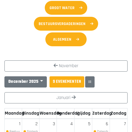
GROOT WATER
BESTUURSVERGADERINGEN
ALGEMEEN
November
December 2025
9 EVENEMENTEN
Januari
Maandag
Dinsdag
Woensdag
Donderdag
Vrijdag
Zaterdag
Zondag
1
2
3
4
5
6
7
Bestuursverg...
Sinterklaas ...
(Begin: 19:30)
(Begin: 19:30)
Zaterdag clu...
(Begin: 