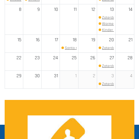
8
9
10
11
12
13
14
Zaterdag clu...
(Begin: 
Warme Chocom...
(Begi
Kinder kano ...
(Begin: 
15
16
17
18
19
20
21
Santa run go...
(Begin: 18:00)
Zaterdag clu...
(Begin: 
22
23
24
25
26
27
28
Zaterdag clu...
(Begin: 
29
30
31
1
2
3
4
Zaterdag clu...
(Begin: 